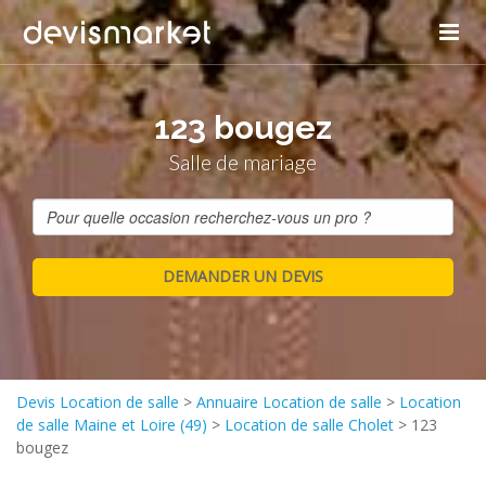
123 bougez
Salle de mariage
Devis Location de salle
>
Annuaire Location de salle
>
Location
de salle Maine et Loire (49)
>
Location de salle Cholet
>
123
bougez