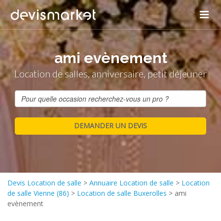
ami evènement
Location de salles, anniversaire, petit déjeuner
Devis Location de salle
>
Annuaire Location de salle
>
Location
de salle Vienne (86)
>
Location de salle Buxerolles
>
ami
evènement