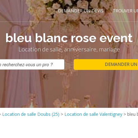
DEMANDER UN DEVIS
TROUVER U
bleu blanc rose event
Location de salle, anniversaire, mariage
>
Location de salle Doubs (25)
>
Location de salle Valentigney
>
bleu 