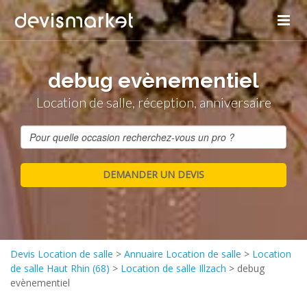
debug evènementiel
Location de salle, réception, anniversaire
Devis Location de salle
>
Annuaire Location de salle
>
Location
de salle Haut Rhin (68)
>
Location de salle Illzach
>
debug
evènementiel