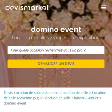
domino event
Location de salles, symposium, exposition.
Devis Location de salle
>
Annuaire Location de salle
>
Location
de salle Mayenne (53)
>
Location de salle Château-Gontier
>
domino event