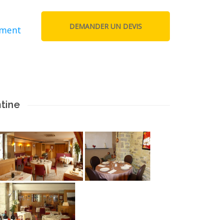
ement
ntine