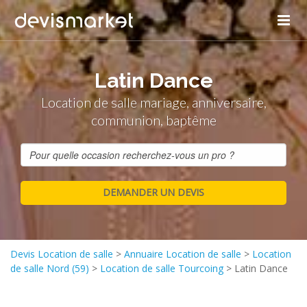
Latin Dance
Location de salle mariage, anniversaire,
communion, baptême
Devis Location de salle
>
Annuaire Location de salle
>
Location
de salle Nord (59)
>
Location de salle Tourcoing
>
Latin Dance