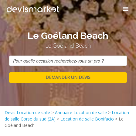
Le Goéland Beach
Le Goéland Beach
Devis Location de salle
>
Annuaire Location de salle
>
Location
de salle Corse du sud (2A)
>
Location de salle Bonifacio
>
Le
Goéland Beach