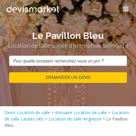
Le Pavillon Bleu
Location de salle soirée d'entreprise, séminaire
Devis Location de salle
>
Annuaire Location de salle
>
Location
de salle Landes (40)
>
Location de salle Angresse
>
Le Pavillon
Bleu