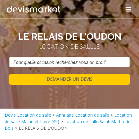
LE RELAIS DE L'OUDON
LOCATION DE SALLLE
Devis Location de salle
>
Annuaire Location de salle
>
Location
de salle Maine et Loire (49)
>
Location de salle Saint-Martin-du-
Bois
>
LE RELAIS DE L'OUDON