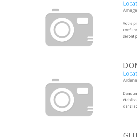
Locat
Arnage 
Votre pr
confianc
seront 
DOM
Locat
Ardena
Dans un
établis
dans la
GIT