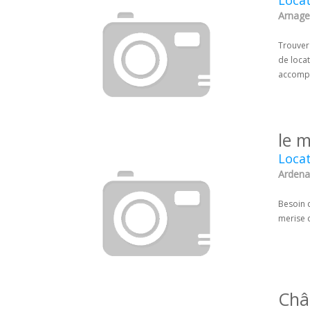
Locat
Arnage 
Trouver 
de loca
accompag
le m
Locat
Ardena
Besoin 
merise c
Châ