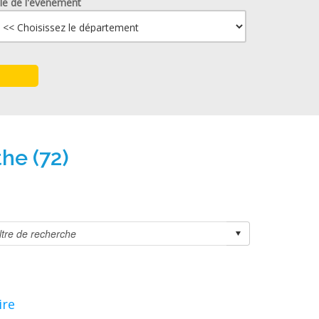
lle de l'événement
he (72)
ire