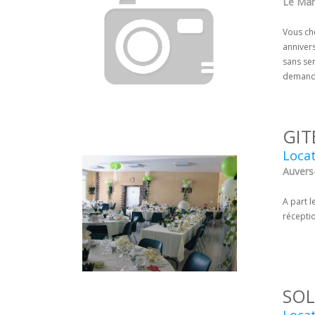
Le Man
Vous ch
annivers
sans ser
demande
GIT
Locat
Auvers
A part l
réceptio
SOL