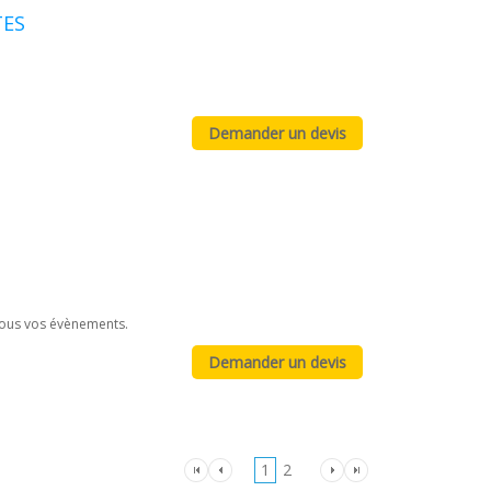
TES
 tous vos évènements.
1
2