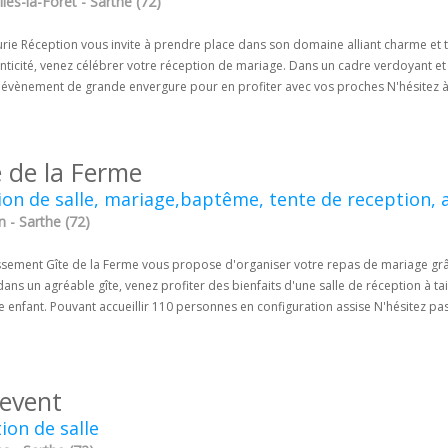
les-la-Forêt - Sarthe (72)
urie Réception vous invite à prendre place dans son domaine alliant charme et 
nticité, venez célébrer votre réception de mariage. Dans un cadre verdoyant et 
n évènement de grande envergure pour en profiter avec vos proches N'hésitez à
e de la Ferme
ion de salle, mariage,baptême, tente de reception, 
 - Sarthe (72)
ssement Gîte de la Ferme vous propose d'organiser votre repas de mariage grâce
dans un agréable gîte, venez profiter des bienfaits d'une salle de réception à t
 enfant. Pouvant accueillir 110 personnes en configuration assise N'hésitez pa
event
ion de salle