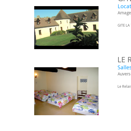
Loca
Arnage 
GITE LA
LE 
Salle
Auvers
Le Rela