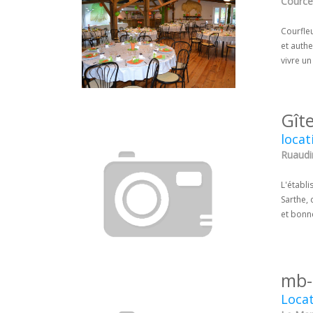
Courcel
Courfle
et authe
vivre u
Gît
locat
Ruaudin
L'établi
Sarthe, 
et bonne
mb-
Locat