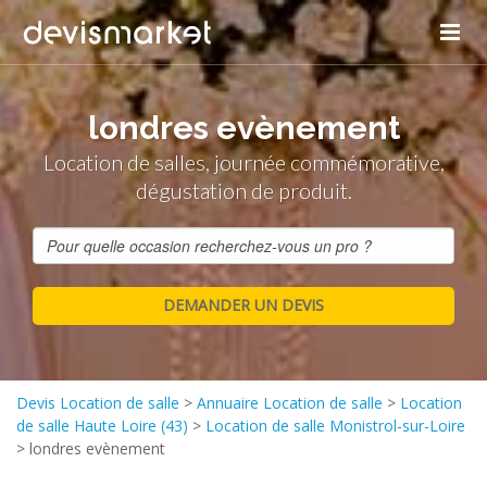
londres evènement
Location de salles, journée commémorative,
dégustation de produit.
Devis Location de salle
>
Annuaire Location de salle
>
Location
de salle Haute Loire (43)
>
Location de salle Monistrol-sur-Loire
>
londres evènement