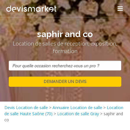
saphir and co
Location de salles de réception, exposition,
formation
Devis Location de salle
>
Annuaire Location de salle
>
Location
de salle Haute Saône (70)
>
Location de salle Gray
>
saphir and
co