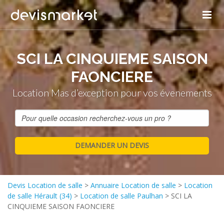
SCI LA CINQUIEME SAISON
FAONCIERE
Location Mas d’exception pour vos évenements
Devis Location de salle
>
Annuaire Location de salle
>
Location
de salle Hérault (34)
>
Location de salle Paulhan
>
SCI LA
CINQUIEME SAISON FAONCIERE