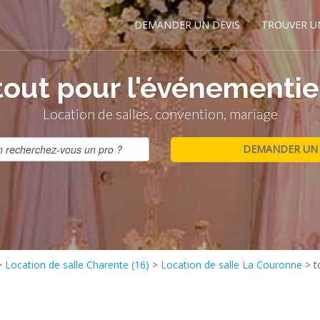
DEMANDER UN DEVIS
TROUVER U
tout pour l'événementie
Location de salles, convention, mariage
>
Location de salle Charente (16)
>
Location de salle La Couronne
>
t