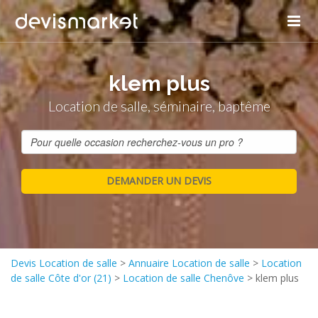
klem plus
Location de salle, séminaire, baptême
Devis Location de salle
>
Annuaire Location de salle
>
Location
de salle Côte d'or (21)
>
Location de salle Chenôve
>
klem plus